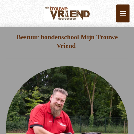
Ga
direct
naar
de
Bestuur hondenschool Mijn Trouwe
hoofdinhoud
Vriend