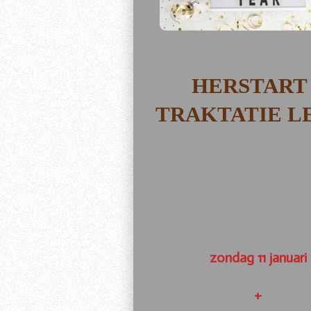
HERSTART
TRAKTATIE L
zondag 11 januari
+