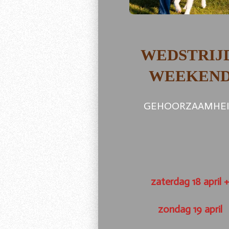
WEDSTRIJ
WEEKEN
GEHOORZAAMHE
zaterdag 18 april 
zondag 19 april