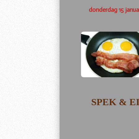
donderdag 15 janua
SPEK & E