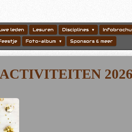
uwe leden
Lesuren
Disciplines
Infobrochu
Feestje
Foto-album
Sponsors & meer
ACTIVITEITEN 202