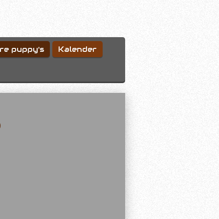
re puppy's
Kalender
6