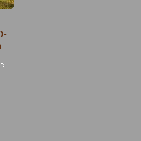
D-
D
ID
+