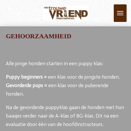
Ga
direct
naar
de
GEHOORZAAMHEID
hoofdinhoud
Alle jonge honden starten in een puppy klas:
Puppy beginners =
een klas
voor de jongste honden.
Gevorderde pups =
een klas
voor de puberende
honden.
Na de gevorderde puppyklas gaan de honden met hun
baasjes verder naar de A-klas of BG-klas. Dit na een
evaluatie door één van de hoofdinstructeurs.