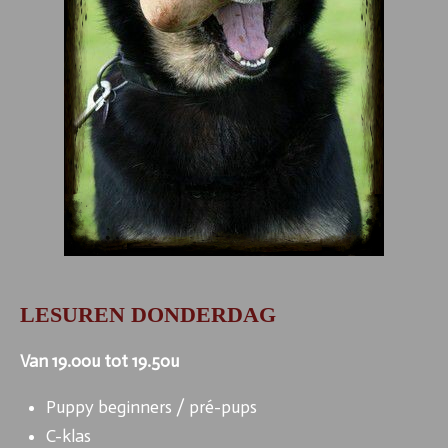
LESUREN DONDERDAG
Van 19.00u tot 19.50u
Puppy beginners / pré-pups
C-klas