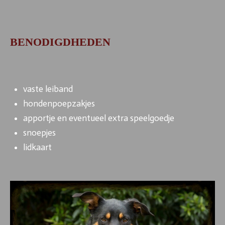
BENODIGDHEDEN
vaste leiband
hondenpoepzakjes
apportje en eventueel extra speelgoedje
snoepjes
lidkaart