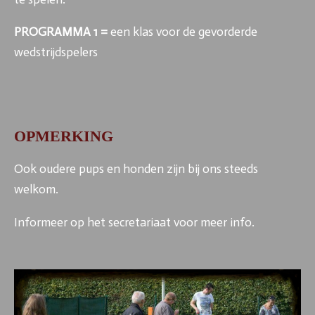
PROGRAMMA 1 =
een klas voor de gevorderde
wedstrijdspelers
OPMERKING
Ook oudere pups en honden zijn bij ons steeds
welkom.
Informeer op het secretariaat voor meer info.